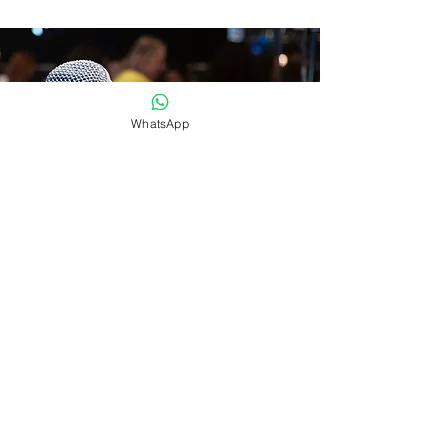
WhatsApp
בואו נתחיל לשיר ביחד!
טלפון:
054-3095055
אימייל:
mymamajor@gmail.com
שם מלא